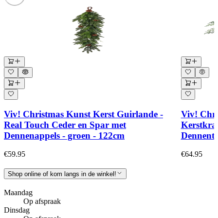
Viv! Christmas Kunst Kerst Guirlande -
Viv! Chr
Real Touch Ceder en Spar met
Kerstkra
Dennenappels - groen - 122cm
Dennenta
€59.95
€64.95
Shop online of kom langs in de winkel!
Maandag
Op afspraak
Dinsdag