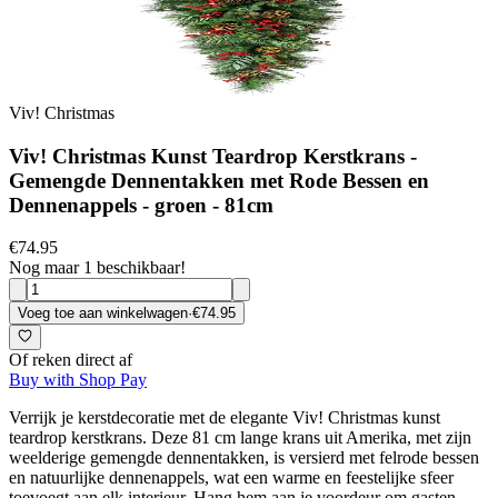
Viv! Christmas
Viv! Christmas Kunst Teardrop Kerstkrans -
Gemengde Dennentakken met Rode Bessen en
Dennenappels - groen - 81cm
€74.95
Nog maar 1 beschikbaar!
Voeg toe aan winkelwagen
·
€74.95
Of reken direct af
Buy with Shop Pay
Verrijk je kerstdecoratie met de elegante Viv! Christmas kunst
teardrop kerstkrans. Deze 81 cm lange krans uit Amerika, met zijn
weelderige gemengde dennentakken, is versierd met felrode bessen
en natuurlijke dennenappels, wat een warme en feestelijke sfeer
toevoegt aan elk interieur. Hang hem aan je voordeur om gasten