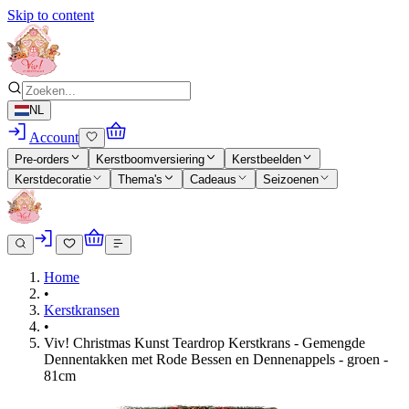
Skip to content
NL
Account
Pre-orders
Kerstboomversiering
Kerstbeelden
Kerstdecoratie
Thema's
Cadeaus
Seizoenen
Home
•
Kerstkransen
•
Viv! Christmas Kunst Teardrop Kerstkrans - Gemengde
Dennentakken met Rode Bessen en Dennenappels - groen -
81cm