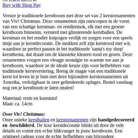
Buy with Shop Pay
Versier je traditionele kerstboom met deze set van 2 kerstornamenten
van Viv! Christmas. Deze ornamenten zijn ontworpen in de vorm
van een schattige kerstman- en rendiermok, elk met een groene
kerstboom binnenin, versierd met glinsterende kerstballen. De
kerstman en het rendier knipogen vrolijk en zorgen voor een speels
tintje aan je kerstdecoratie. De mokken zelf zijn kerstrood met wit,
waardoor ze perfect passen in het traditionele 'santa's toy shop'
kerstthema, dat draait om de klassieke kleuren rood en groen. Deze
ornamenten voegen een vleugje nostalgie en warmte toe aan je
kerstboom, waardoor ze de ideale keuze zijn voor liefhebbers van
traditionele kerstversiering. Breng de magie van een traditionele
kerst tot leven in je huis met deze bijzondere kerstornamenten uit
Amerika, verkrijgbaar in zeer gelimiteerde oplages. Bestel vandaag
nog om je kerstboom te laten stralen!
Materiaal: resin en kunststof
Maat: ca. 14cm
Over Viv! Christmas:
Onze unieke
kerstballen
en
kerstornamenten
zijn
handgedecoreerd
en -beschilderd
. De luxe kerstdecoratie blinkt uit door de vele
details en vormt een echte blikvanger in jouw kerstboom. Een
origineel cadeau voor de echte liefhebbers van bijzondere