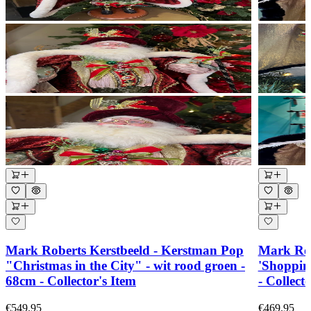
Mark Roberts Kerstbeeld - Kerstman Pop
Mark Rob
"Christmas in the City" - wit rood groen -
'Shopping
68cm - Collector's Item
- Collect
€549.95
€469.95