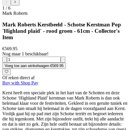
1
/
6
Mark Roberts
Mark Roberts Kerstbeeld - Schotse Kerstman Pop
'Highland plaid' - rood groen - 61cm - Collector's
Item
€569.95
Nog maar 1 beschikbaar!
Voeg toe aan winkelwagen
·
€569.95
Of reken direct af
Buy with Shop Pay
Kerst heeft een speciale plek in het hart van de Schotten en deze
Schotse ‘Highland Plaid’ kerstman van Mark Roberts is dan ook
helemaal klaar voor de festiviteiten. Gekleed in een geruite tuniek en
Schotse tam straalt hij helemaal in de dagen voorafgaand aan Kerst.
Vrolijk gaat hij op pad met zijn Schotse terriër en begroet iedereen
die hij tegenkomt. Met zijn bijzondere outfit, trekt hij alle aandacht
en dat is niet zo gek. Zijn hele outfit bestaat uit bijzondere details:
van strikjes, diamanten en kersttakjes, tot zijn schoudertas van (nep)