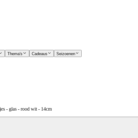
Thema's
Cadeaus
Seizoenen
es - glas - rood wit - 14cm